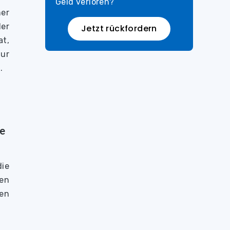
Geld verloren?
ner
er
Jetzt rückfordern
at,
ur
.
he
ie
gen
zen