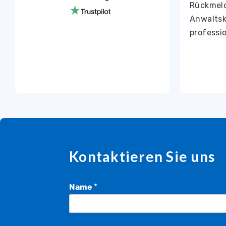
Rückmel
Anwaltsk
profession
Kontaktieren Sie uns
Name
*