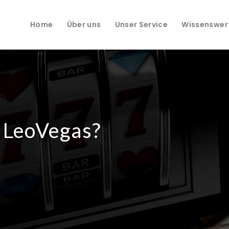
Verluste
Home
Über uns
Unser Service
Wissenswer
i LeoVegas?