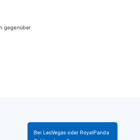
n gegenüber
Bei LeoVegas oder RoyalPanda