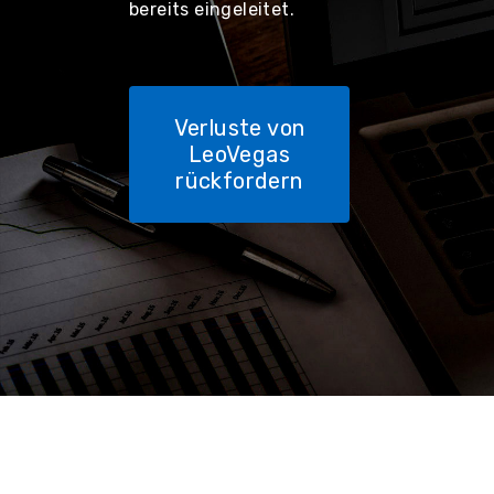
bereits eingeleitet.
Verluste von
LeoVegas
rückfordern