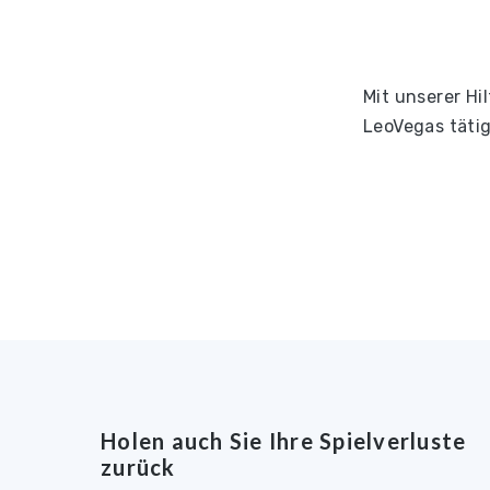
Mit unserer Hil
LeoVegas täti
Holen auch Sie Ihre Spielverluste
zurück