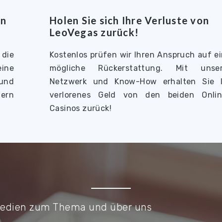
en
Holen Sie sich Ihre Verluste von
LeoVegas zurück!
die
Kostenlos prüfen wir Ihren Anspruch auf e
eine
mögliche Rückerstattung. Mit unser
 und
Netzwerk und Know-How erhalten Sie I
dern
verlorenes Geld von den beiden Onlin
Casinos zurück!
Medien zum Thema und über uns