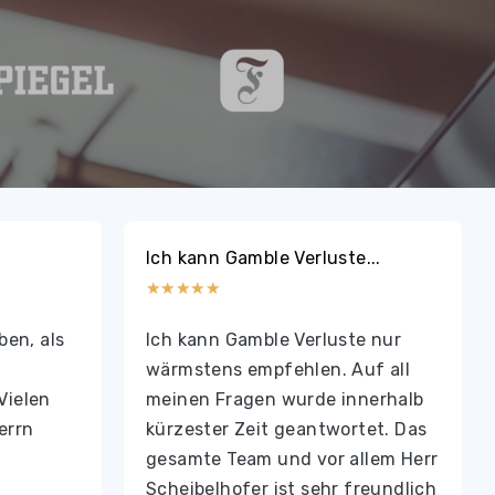
Ich kann Gamble Verluste...
★
★
★
★
★
ben, als
Ich kann Gamble Verluste nur
wärmstens empfehlen. Auf all
Vielen
meinen Fragen wurde innerhalb
errn
kürzester Zeit geantwortet. Das
gesamte Team und vor allem Herr
Scheibelhofer ist sehr freundlich