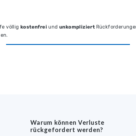
fe völlig
kostenfrei
und
unkompliziert
Rückforderunge
gen.
Warum können Verluste
rückgefordert werden?