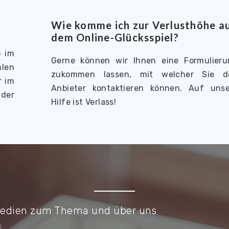
Wie komme ich zur Verlusthöhe a
dem Online-Glücksspiel?
o im
Gerne können wir Ihnen eine Formulieru
len
zukommen lassen, mit welcher Sie d
r im
Anbieter kontaktieren können. Auf unse
 der
Hilfe ist Verlass!
Medien zum Thema und über uns