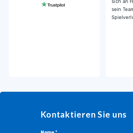
sich an 
sein Tea
Spielverl
Kontaktieren Sie uns
Name
*