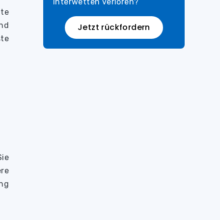
Interwetten verloren?
fte
and
Jetzt rückfordern
te
Sie
re
ung