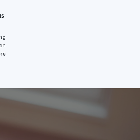
us
ng
en
re